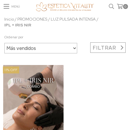
MENÚ
0
Inicio
/
PROMOCIONES
/
LUZ PULSADA INTENSA
/
IPL + IRIS NIR
Ordenar por
FILTRAR
11
%
OFF