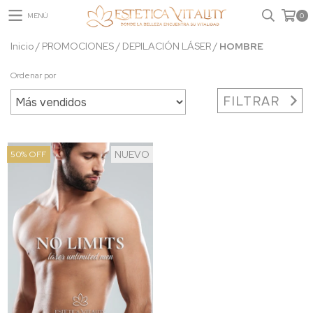
MENÚ
0
Inicio
/
PROMOCIONES
/
DEPILACIÓN LÁSER
/
HOMBRE
Ordenar por
FILTRAR
NUEVO
50
%
OFF